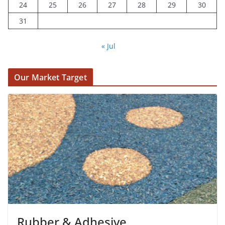
24
25
26
27
28
29
30
31
« Jul
Our Market Target
Rubber & Adhesive