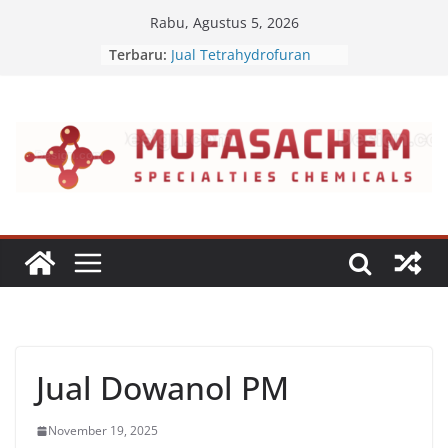
Skip
Rabu, Agustus 5, 2026
to
Terbaru:
Jual Tetrahydrofuran
content
Jual Polyvinyl Butyral
Jual Nepheline Syenite
Jual Triisopropanolamine
Jual Furfuryl Alcohol
Jual Dowanol PM
November 19, 2025