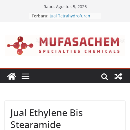
Skip
Rabu, Agustus 5, 2026
to
Terbaru:
Jual Tetrahydrofuran
content
Jual Polyvinyl Butyral
Jual Nepheline Syenite
Jual Triisopropanolamine
Jual Furfuryl Alcohol
Jual Ethylene Bis
Stearamide