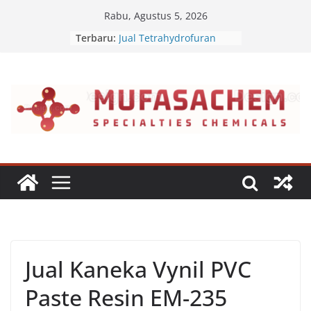
Skip
Rabu, Agustus 5, 2026
to
Terbaru:
Jual Tetrahydrofuran
content
Jual Polyvinyl Butyral
Jual Nepheline Syenite
Jual Triisopropanolamine
Jual Furfuryl Alcohol
Jual Kaneka Vynil PVC
Paste Resin EM-235