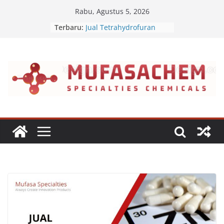
Skip
Rabu, Agustus 5, 2026
to
Terbaru:
Jual Tetrahydrofuran
content
Jual Polyvinyl Butyral
Jual Nepheline Syenite
Jual Triisopropanolamine
Jual Furfuryl Alcohol