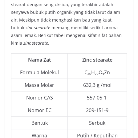
stearat dengan seng oksida, yang terakhir adalah
senyawa bubuk putih organik yang tidak larut dalam
air. Meskipun tidak menghasilkan bau yang kuat,
bubuk
zinc stearate
memang memiliki sedikit aroma
asam lemak. Berikut tabel mengenai sifat-sifat bahan
kimia
zinc stearate
.
Nama Zat
Zinc stearate
Formula Molekul
C₃₆H₇₀O₄Zn
Massa Molar
632,3 g /mol
Nomor CAS
557-05-1
Nomor EC
209-151-9
Bentuk
Serbuk
Warna
Putih / Keputihan