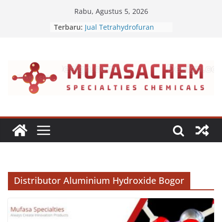
Skip
Rabu, Agustus 5, 2026
to
Terbaru:
Jual Tetrahydrofuran
content
Jual Polyvinyl Butyral
Jual Nepheline Syenite
Jual Triisopropanolamine
Jual Furfuryl Alcohol
Distributor Aluminium Hydroxide Bogor